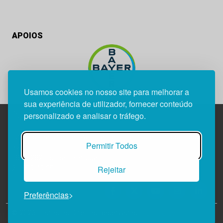
APOIOS
Usamos cookies no nosso site para melhorar a
sua experiência de utilizador, fornecer conteúdo
personalizado e analisar o tráfego.
Edif. Lisboa Oriente | Av. Infante D. Henrique, n.º 333H, esc.
Permitir Todos
37
1800-282 Lisboa | Portugal
Rejeitar
21 850 40 65
Preferências
© 2026 Todos os Direitos Reservados.
Política de